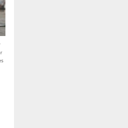
r
ur
es