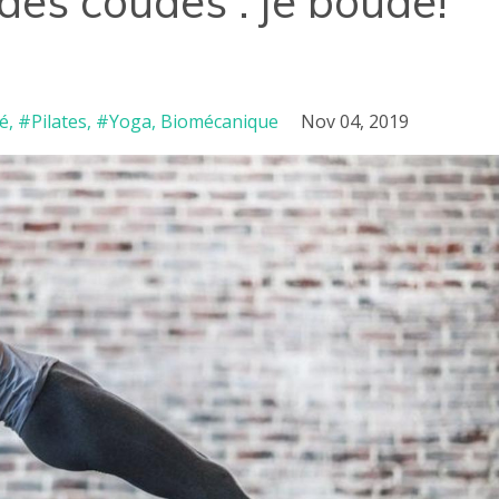
des coudes : je boude!
é
#pilates
#yoga
Biomécanique
Nov 04, 2019